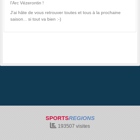
l'Arc Vézerontin !
J'ai hâte de vous retrouver toutes et tous à la prochaine
saison... si tout va bien :-)
SPORTS
REGIONS
193507
visites