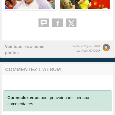
Voir tous les albums
Publié le
27 janv. 2020
par
Alain GADOU
photos
COMMENTEZ L'ALBUM
Connectez-vous
pour pouvoir participer aux
commentaires.