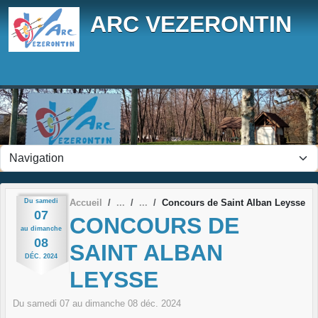
Panneau de gestion des cookies
ARC VEZERONTIN
Du
samedi
Accueil
Concours de Saint Alban Leysse
07
CONCOURS DE
au
dimanche
08
SAINT ALBAN
DÉC.
2024
LEYSSE
Du
samedi
07
au
dimanche
08
déc.
2024