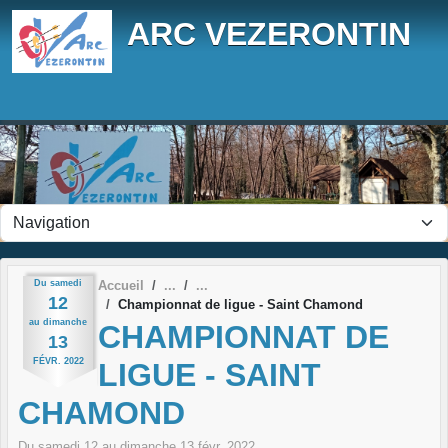
Panneau de gestion des cookies
ARC VEZERONTIN
Du
samedi
Accueil
12
Championnat de ligue - Saint Chamond
au
dimanche
CHAMPIONNAT DE
13
FÉVR.
2022
LIGUE - SAINT
CHAMOND
Du
samedi
12
au
dimanche
13
févr.
2022