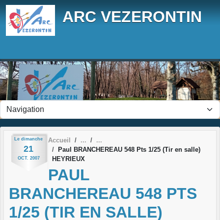
Panneau de gestion des cookies
ARC VEZERONTIN
Le
dimanche
Accueil
21
Paul BRANCHEREAU 548 Pts 1/25 (Tir en salle)
HEYRIEUX
OCT.
2007
PAUL
BRANCHEREAU 548 PTS
1/25 (TIR EN SALLE)