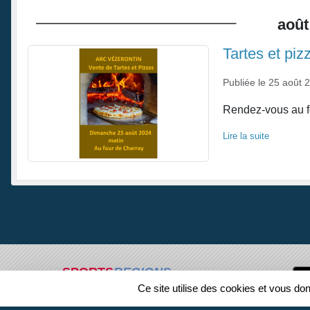
août
Tartes et piz
Publiée le
25 août 
Rendez-vous au fo
Lire la suite
SPORTS
REGIONS
Ce site utilise des cookies et vous do
193518
visites