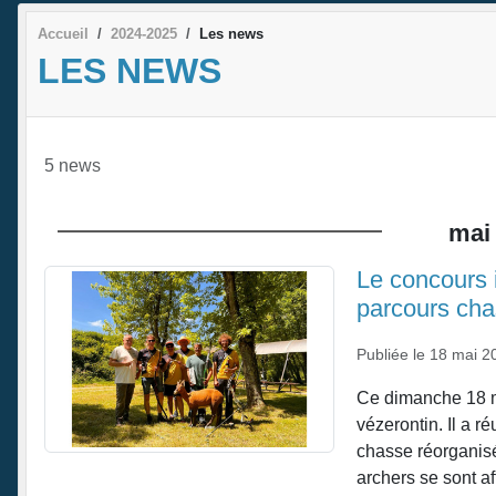
Accueil
2024-2025
Les news
LES NEWS
5 news
mai
Le concours 
parcours ch
Publiée le
18 mai 2
Ce dimanche 18 mai
vézerontin. Il a r
chasse réorganisé
archers se sont aff