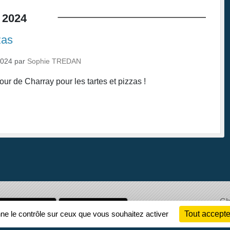
2024
zas
2024
par
Sophie TREDAN
ur de Charray pour les tartes et pizzas !
Ch
Information
nne le contrôle sur ceux que vous souhaitez activer
Tout accepte